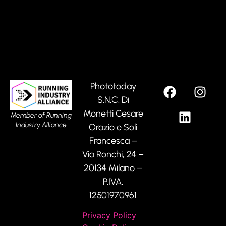
Phototoday
S.N.C. Di
Monetti Cesare
Member of Running
Industry Alliance
Orazio e Soli
Francesca –
Via Ronchi, 24 –
20134 Milano –
P.IVA.
12501970961
Privacy Policy