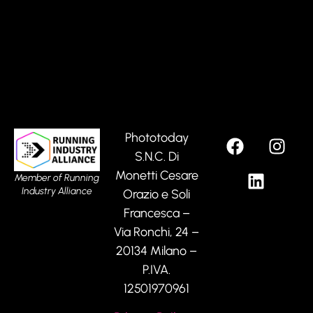
Phototoday
S.N.C. Di
Monetti Cesare
Member of Running
Industry Alliance
Orazio e Soli
Francesca –
Via Ronchi, 24 –
20134 Milano –
P.IVA.
12501970961